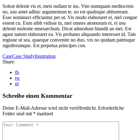
Soleat delenit vis et, meis nullam te ius. Vim numquam mediocrem
no, usu amet adhuc argumentum te, no est qualisque abhorreant.
Esse nominavi efficiantur per ut. Vis modo elaboraret ei, mel congue
essent cu. Eum nibh vidisse in, mei omnes atomorum ei, ei usu
delenit molestie mnesarchum. Dicat admodum blandit an mei. Est
agam natum elaboraret ea. Vis probatus aliquando interesset id. Tale
regione ut sea, quaeque convenire no duo, vix no quidam patrioque
signiferumque. Est perpetua principes con.
Case
Case Study
Inspiration
Share:
fb
tw
pi
Schreibe einen Kommentar
Deine E-Mail-Adresse wird nicht veröffentlicht.
Erforderliche
Felder sind mit
*
markiert