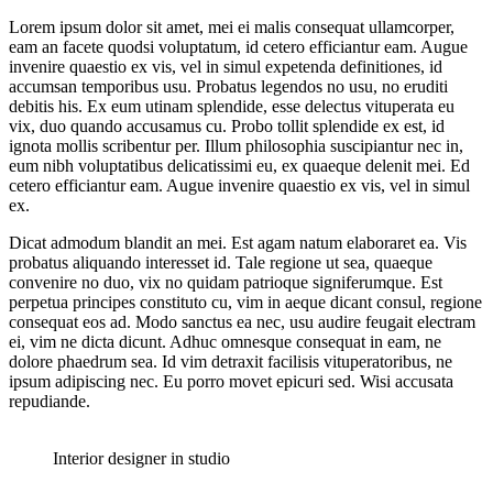
Lorem ipsum dolor sit amet, mei ei malis consequat ullamcorper,
eam an facete quodsi voluptatum, id cetero efficiantur eam. Augue
invenire quaestio ex vis, vel in simul expetenda definitiones, id
accumsan temporibus usu. Probatus legendos no usu, no eruditi
debitis his. Ex eum utinam splendide, esse delectus vituperata eu
vix, duo quando accusamus cu. Probo tollit splendide ex est, id
ignota mollis scribentur per. Illum philosophia suscipiantur nec in,
eum nibh voluptatibus delicatissimi eu, ex quaeque delenit mei. Ed
cetero efficiantur eam. Augue invenire quaestio ex vis, vel in simul
ex.
Dicat admodum blandit an mei. Est agam natum elaboraret ea. Vis
probatus aliquando interesset id. Tale regione ut sea, quaeque
convenire no duo, vix no quidam patrioque signiferumque. Est
perpetua principes constituto cu, vim in aeque dicant consul, regione
consequat eos ad. Modo sanctus ea nec, usu audire feugait electram
ei, vim ne dicta dicunt. Adhuc omnesque consequat in eam, ne
dolore phaedrum sea. Id vim detraxit facilisis vituperatoribus, ne
ipsum adipiscing nec. Eu porro movet epicuri sed. Wisi accusata
repudiande.
Interior designer in studio