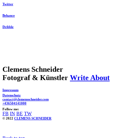
Twitter
Behance
Dribble
Clemens Schneider
Fotograf & Künstler
Write About
Impressum
Datenschutz
contact@clemensschneider.com
+436504141000
Follow me:
FB
IN
BE
TW
© 2022
CLEMENS SCHNEIDER