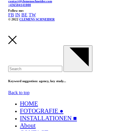
contact@clemensschneider.com
+436504141000
Follow me:
FB
IN
BE
TW
© 2022
CLEMENS SCHNEIDER
Keyword suggestion:
agency, key study...
Back to top
HOME
FOTOGRAFIE ●
INSTALLATIONEN ■
About